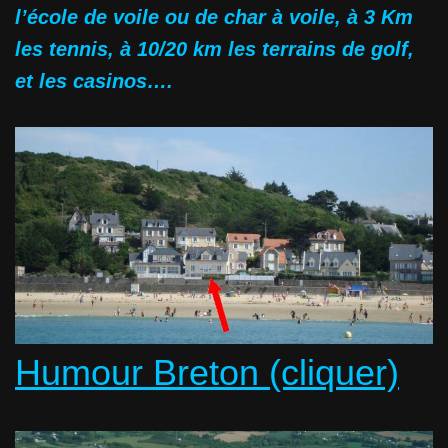
l’école de voile ou de char à voile, à 3 Km
les tennis, à 10/20 km les terrains de golf,
et les casinos….
Humour Breton (cliquer)