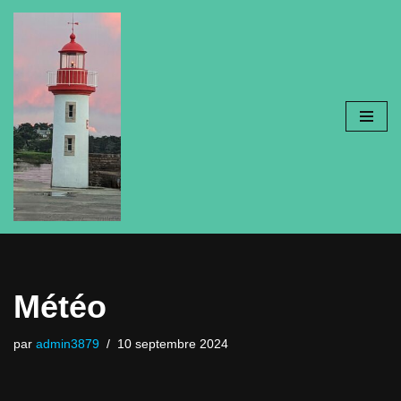
Aller
au
contenu
Météo
par
admin3879
10 septembre 2024